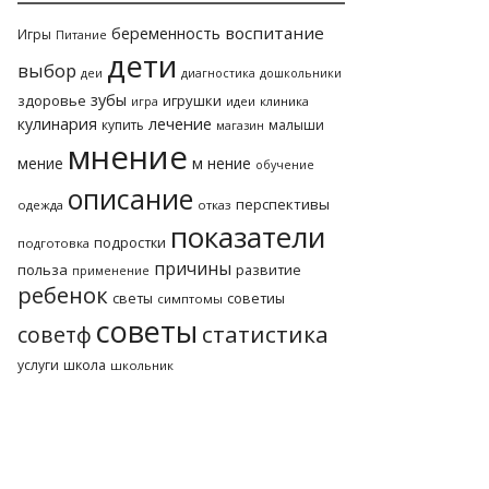
воспитание
беременность
Игры
Питание
дети
выбор
деи
диагностика
дошкольники
зубы
здоровье
игрушки
идеи
клиника
игра
лечение
кулинария
купить
малыши
магазин
мнение
м нение
мение
обучение
описание
перспективы
одежда
отказ
показатели
подростки
подготовка
причины
польза
развитие
применение
ребенок
светы
советиы
симптомы
советы
статистика
советф
услуги
школа
школьник