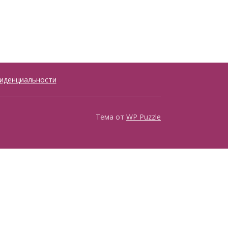
иденциальности
Тема от
WP Puzzle