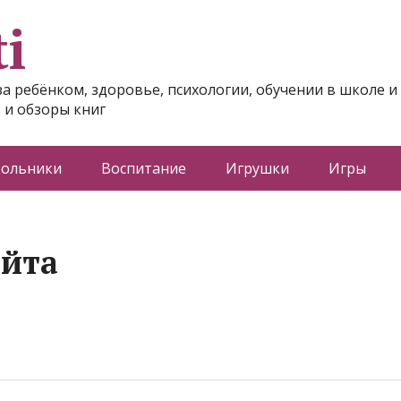
i
за ребёнком, здоровье, психологии, обучении в школе и
 и обзоры книг
ольники
Воспитание
Игрушки
Игры
айта