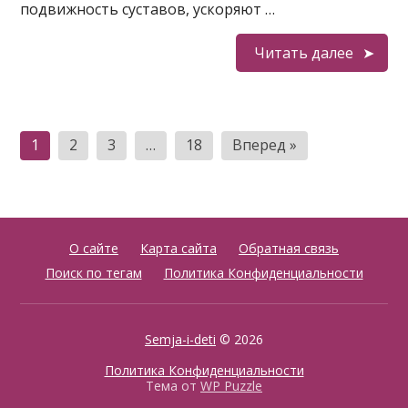
подвижность суставов, ускоряют …
Читать далее
Пагинация
1
2
3
…
18
Вперед »
записей
О сайте
Карта сайта
Обратная связь
Поиск по тегам
Политика Конфиденциальности
Semja-i-deti
© 2026
Политика Конфиденциальности
Тема от
WP Puzzle