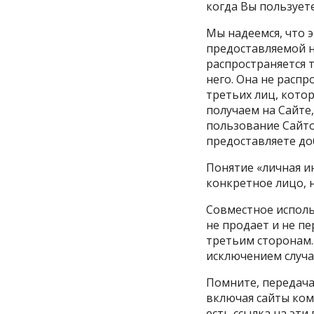
когда Вы пользует
Мы надеемся, что 
предоставляемой 
распространяется 
него. Она не распр
третьих лиц, кото
получаем на Сайте
пользование Сайто
предоставляете до
Понятие «личная и
конкретное лицо, 
Совместное исполь
не продает и не п
третьим сторонам
исключением случа
Помните, передача
включая сайты ком
есть ссылка на эти