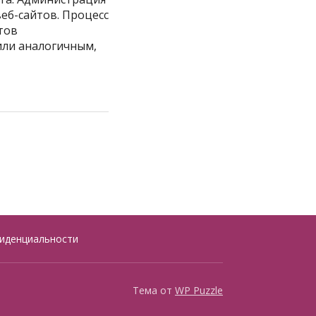
веб-сайтов. Процесс
тов
или аналогичным,
иденциальности
Тема от
WP Puzzle