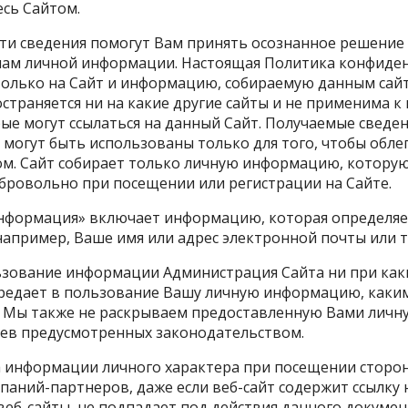
есь Сайтом.
эти сведения помогут Вам принять осознанное решение
нам личной информации. Настоящая Политика конфиде
только на Сайт и информацию, собираемую данным сай
остраняется ни на какие другие сайты и не применима к
рые могут ссылаться на данный Сайт. Получаемые сведе
, могут быть использованы только для того, чтобы обле
м. Сайт собирает только личную информацию, котору
бровольно при посещении или регистрации на Сайте.
нформация» включает информацию, которая определяет
например, Ваше имя или адрес электронной почты или т
зование информации Администрация Сайта ни при каки
ередает в пользование Вашу личную информацию, каким
. Мы также не раскрываем предоставленную Вами лич
ев предусмотренных законодательством.
 информации личного характера при посещении сторон
паний-партнеров, даже если веб-сайт содержит ссылку н
 веб-сайты, не подпадает под действия данного докуме