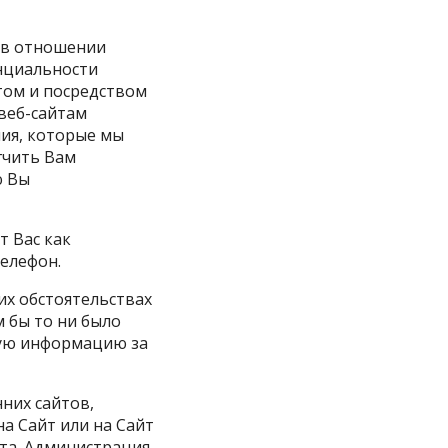
 в отношении
нциальности
том и посредством
 веб-сайтам
ния, которые мы
гчить Вам
ю Вы
 Вас как
елефон.
х обстоятельствах
 бы то ни было
ную информацию за
них сайтов,
а Сайт или на Сайт
нта. Администрация