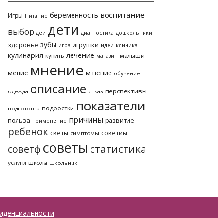
воспитание
беременность
Игры
Питание
дети
выбор
деи
диагностика
дошкольники
зубы
здоровье
игрушки
идеи
клиника
игра
лечение
кулинария
купить
малыши
магазин
мнение
м нение
мение
обучение
описание
перспективы
одежда
отказ
показатели
подростки
подготовка
причины
польза
развитие
применение
ребенок
светы
советиы
симптомы
советы
статистика
советф
услуги
школа
школьник
иденциальности