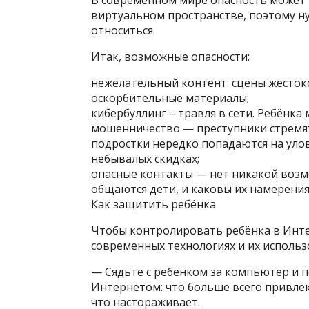
В современном мире опасность может п
виртуальном пространстве, поэтому н
относиться.
Итак, возможные опасности:
нежелательный контент: сцены жестоко
оскорбительные материалы;
кибербуллинг – травля в сети. Ребёнка
мошенничество — преступники стремят
подростки нередко попадаются на уло
небывалых скидках;
опасные контакты — нет никакой возмож
общаются дети, и каковы их намерения
Как защитить ребёнка
Чтобы контролировать ребёнка в Инте
современных технологиях и их использ
— Сядьте с ребёнком за компьютер и п
Интернетом: что больше всего привле
что настораживает.