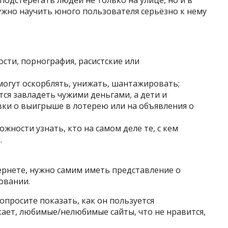
одстерегать людей не только на улице, но и в
ужно научить юного пользователя серьёзно к нему
сти, порнография, расистские или
 могут оскорблять, унижать, шантажировать;
ся завладеть чужими деньгами, а дети и
вки о выигрыше в лотерею или на объявления о
ности узнать, кто на самом деле те, с кем
.
рнете, нужно самим иметь представление о
овании.
опросите показать, как он пользуется
кает, любимые/нелюбимые сайты, что не нравится,