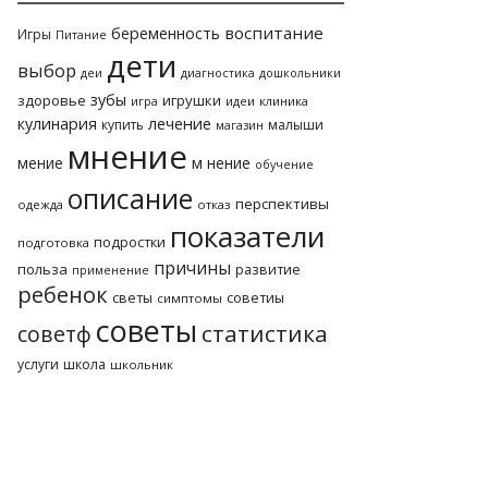
воспитание
беременность
Игры
Питание
дети
выбор
деи
диагностика
дошкольники
зубы
здоровье
игрушки
идеи
клиника
игра
лечение
кулинария
купить
малыши
магазин
мнение
м нение
мение
обучение
описание
перспективы
одежда
отказ
показатели
подростки
подготовка
причины
польза
развитие
применение
ребенок
светы
советиы
симптомы
советы
статистика
советф
услуги
школа
школьник