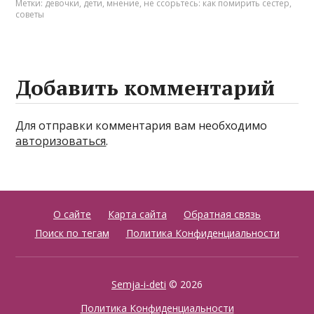
Метки:
девочки
,
дети
,
мнение
,
не ссорьтесь: как помирить сестер
,
советы
Добавить комментарий
Для отправки комментария вам необходимо
авторизоваться
.
О сайте
Карта сайта
Обратная связь
Поиск по тегам
Политика Конфиденциальности
Semja-i-deti
© 2026
Политика Конфиденциальности