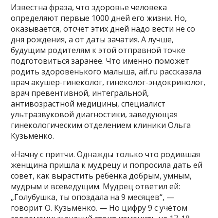
Известна фраза, что здоровье человека
определяют первые 1000 дней его жизни. Но,
оказывается, отсчет этих дней надо вести не со
дня рождения, а от даты зачатия. А лучше,
будущим родителям к этой отправной точке
подготовиться заранее. Что именно поможет
родить здоровенького малыша, aif.ru рассказала
врач акушер-гинеколог, гинеколог-эндокринолог,
врач превентивной, интегральной,
антивозрастной медицины, специалист
ультразвуковой диагностики, заведующая
гинекологическим отделением клиники Ольга
Кузьменко.
«Начну с притчи. Однажды только что родившая
женщина пришла к мудрецу и попросила дать ей
совет, как вырастить ребёнка добрым, умным,
мудрым и всеведущим. Мудрец ответил ей:
„Голубушка, ты опоздала на 9 месяцев“, —
говорит О. Кузьменко. — Но цифру 9 с учётом